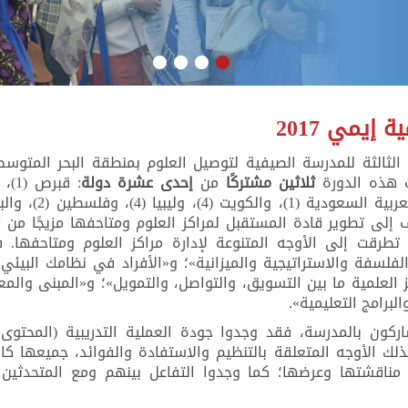
إيمي 2017
 الثالثة للمدرسة الصيفية لتوصيل العلوم بمنطقة البحر المتوس
ثلاثين مشتركًا
من
إ
حدى
عشرة دولة
ي الهادف إلى تطوير قادة المستقبل لمراكز العلوم ومتاحفها مزيجًا من 
تطرقت إلى الأوجه المتنوعة لإدارة مراكز العلوم ومتاحفها.
فلسفة والاستراتيجية والميزانية»؛ و«الأفراد في نظامك البيئي 
ز العلمية ما بين التسويق، والتواصل، والتمويل»؛ و«المبنى والم
لبرامج التعليمية».
اركون بالمدرسة، فقد وجدوا جودة العملية التدريبية (المحتوى 
ذلك الأوجه المتعلقة بالتنظيم والاستفادة والفوائد، جميعها كا
 مناقشتها وعرضها؛ كما وجدوا التفاعل بينهم ومع المتحدثين