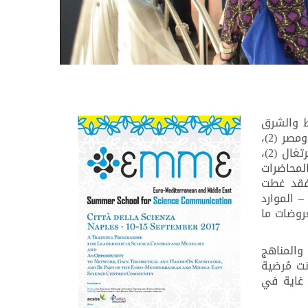
ط والشرق
: قبرص (1)، ومصر (2)،
وإيطاليا (5)، وإيران (4)، والأردن (4)، المملكة العربية السعودية (1)، والكويت (4)، وليبيا (4)، وفلسطين (2)، والبرتغال (2)،
المحاضرات
 فقد غطت
– الموارد
عروضات ما
والمناهج
نت مُرضية
 غاية في