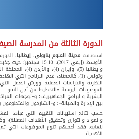
الدورة الثالثة من المدرسة الصيفية 
استضافت
مدينة العلوم بنابولي
،
إيطاليا
، الدورة
الأوسط (إيمي 2017)، 10-15 سبتمبر؛ حيث جذبت هذه الدورة
وتونس (1). كالمعتاد، قدم البرنامج الثر
النظرية والدراسات العملية وورش العمل التي 
الموضوعات اليومية «التخطيط من أجل النمو – ال
البشرية والبرامج الجماهيرية»؛ و«توجهات المراك
بين الإدارة والصيانة»؛ و«الشارحون والمتطوعون وا
حسب نتائج استبيانات التقييم التي عبأها المش
والمواد والتوازن وتحقيق الأهداف المعلنة)، وك
للغاية. فقد أعجبهم تنوع الموضوعات التي تم
الأهمية.